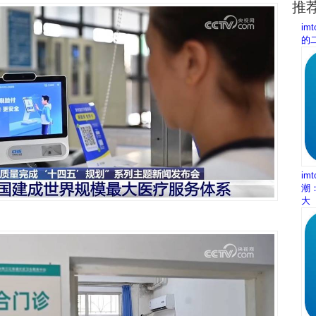
推
im
的
im
潮
大