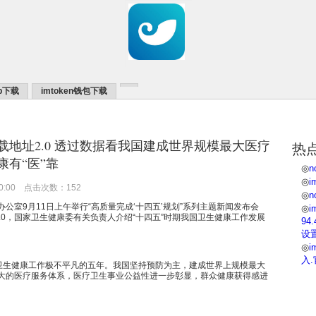
pp下载
imtoken钱包下载
版下载地址2.0 透过数据看我国建成世界规模最大医疗
热
康有“医”靠
◎
◎
i
20:00 点击次数：152
◎
公室9月11日上午举行“高质量完成‘十四五’规划”系列主题新闻发布会
◎
i
址2.0，国家卫生健康委有关负责人介绍“十四五”时期我国卫生健康工作发展
9
设
◎
i
入.
是卫生健康工作极不平凡的五年。我国坚持预防为主，建成世界上规模最大
大的医疗服务体系，医疗卫生事业公益性进一步彰显，群众健康获得感进