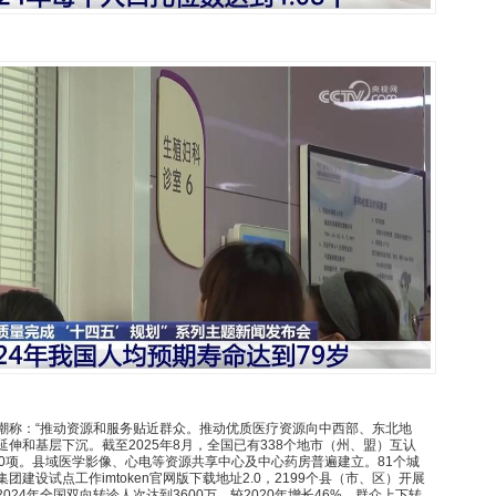
潮称：“推动资源和服务贴近群众。推动优质医疗资源向中西部、东北地
伸和基层下沉。截至2025年8月，全国已有338个地市（州、盟）互认
00项。县域医学影像、心电等资源共享中心及中心药房普遍建立。81个城
建设试点工作imtoken官网版下载地址2.0，2199个县（市、区）开展
024年全国双向转诊人次达到3600万，较2020年增长46%，群众上下转