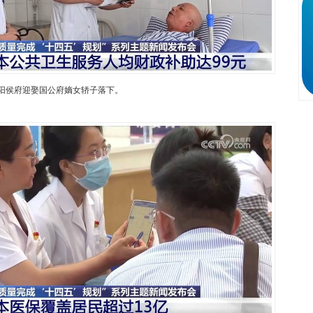
阳侯府迎娶国公府嫡女轿子落下。